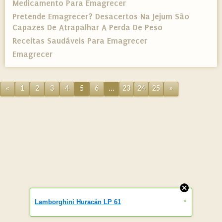
Medicamento Para Emagrecer
Pretende Emagrecer? Desacertos Na Jejum São
Capazes De Atrapalhar A Perda De Peso
Receitas Saudáveis Para Emagrecer
Emagrecer
«
1
2
3
4
5
6
...
23
24
25
»
»
Lamborghini Huracán LP 61