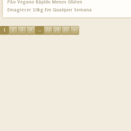
Pão Vegano Rápido Menos Glúten
Emagrecer 10kg Em Qualquer Semana
1
2
3
4
...
23
24
25
»