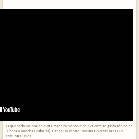
O que seria melhor de outra maneira menos o equivalente ao gasto tônico de
1 hora a marcha ( calorias). Dança Do Ventre Executa Diversas Áreas Do
Estrutura Física