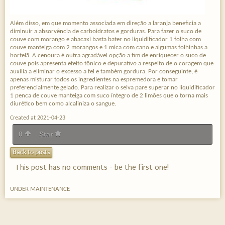
Além disso, em que momento associada em direção a laranja beneficia a
diminuir a absorvência de carboidratos e gorduras. Para fazer o suco de
couve com morango e abacaxi basta bater no liquidificador 1 folha com
couve manteiga com 2 morangos e 1 mica com cano e algumas folhinhas a
hortelã. A cenoura é outra agradável opção a fim de enriquecer o suco de
couve pois apresenta efeito tônico e depurativo a respeito de o coragem que
auxilia a eliminar o excesso a fel e também gordura. Por conseguinte, é
apenas misturar todos os ingredientes na espremedora e tomar
preferencialmente gelado. Para realizar o seiva pare superar no liquidificador
1 penca de couve manteiga com suco íntegro de 2 limões que o torna mais
diurético bem como alcaliniza o sangue.
Created at 2021-04-23
0
Star
Back to posts
This post has no comments - be the first one!
UNDER MAINTENANCE