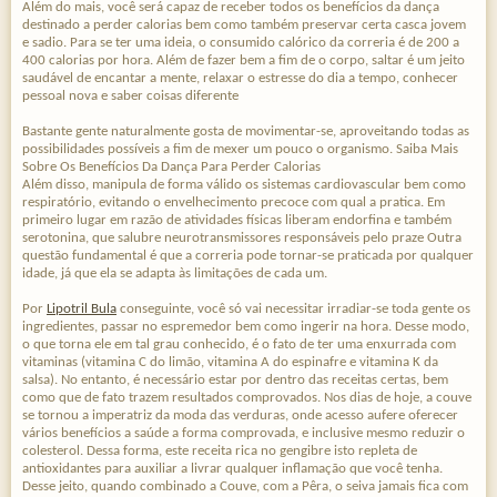
Além do mais, você será capaz de receber todos os benefícios da dança
destinado a perder calorias bem como também preservar certa casca jovem
e sadio. Para se ter uma ideia, o consumido calórico da correria é de 200 a
400 calorias por hora. Além de fazer bem a fim de o corpo, saltar é um jeito
saudável de encantar a mente, relaxar o estresse do dia a tempo, conhecer
pessoal nova e saber coisas diferente
Bastante gente naturalmente gosta de movimentar-se, aproveitando todas as
possibilidades possíveis a fim de mexer um pouco o organismo. Saiba Mais
Sobre Os Benefícios Da Dança Para Perder Calorias
Além disso, manipula de forma válido os sistemas cardiovascular bem como
respiratório, evitando o envelhecimento precoce com qual a pratica. Em
primeiro lugar em razão de atividades físicas liberam endorfina e também
serotonina, que salubre neurotransmissores responsáveis pelo praze Outra
questão fundamental é que a correria pode tornar-se praticada por qualquer
idade, já que ela se adapta às limitações de cada um.
Por
Lipotril Bula
conseguinte, você só vai necessitar irradiar-se toda gente os
ingredientes, passar no espremedor bem como ingerir na hora. Desse modo,
o que torna ele em tal grau conhecido, é o fato de ter uma enxurrada com
vitaminas (vitamina C do limão, vitamina A do espinafre e vitamina K da
salsa). No entanto, é necessário estar por dentro das receitas certas, bem
como que de fato trazem resultados comprovados. Nos dias de hoje, a couve
se tornou a imperatriz da moda das verduras, onde acesso aufere oferecer
vários benefícios a saúde a forma comprovada, e inclusive mesmo reduzir o
colesterol. Dessa forma, este receita rica no gengibre isto repleta de
antioxidantes para auxiliar a livrar qualquer inflamação que você tenha.
Desse jeito, quando combinado a Couve, com a Pêra, o seiva jamais fica com