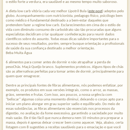
o estilo forte a verdura, era saudável e ao mesmo tempo muito saboroso.
A dieta low carb vitória cada vez melhor Lipotril Bula (
este post
) adeptos pelo
globo. Acompanhamento com nutricionista, pedagogo físico, psicólogo bem
como médico é fundamental destinado a a bem-estar daqueles que
pretendem fazer a regime low carb. Esclarecimentos em cima de o estilo de
vida com diminuto consumo de carboidrato são tão procuradas que alguns
especialistas decidiram criar qualquer confederação para reunir dados
científicos sobre do assunto. Todas essas dicas salubre importantes para o
sucesso de seus resultados, porém, sempre busque orientação a profissionais
de saúde da sua confiança destinado a melhor orientação.
Beba Muita Água
6 alimentos para comer antes de dormir e não atrapalhar a perda de
pesoChás. Maçã Queijo branco. Suplementos proteicos. Alguns tipos de chás
são as alternativas perfeitas para tomar antes de dormir, principalmente para
quem quer emagrecer.
Dentre as principais fontes de fibras alimentares, nós podemos enfatizar, por
exemplo, os produtos em suas versões integrais, como o arroz, as massas,
grãos, sementes e frutas. Com isso, aos poucos, a nossa urgência com
"beliscar" algumas coisa uma momento diminui, deixando o corpo apto para
iniciar um plano alongar em grau superior sadio e equilibrado. Do meio de
essas substâncias, as fibras alimentares são essenciais nos processos da
digestão, no avaliação da fome execessiva, garantindo a saciedade por muito
mais sazão. Ele é tão fácil que nunca demora nem 10 minutos pra preparar a
massa, depois é apenas deixar crescer bem como aquecer. Veja, abaixo, certa
listagem com 8 sugestões a receitas saudáveis para o emaciação e que você