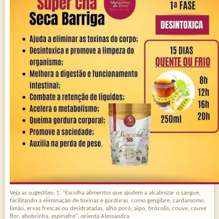
Veja as sugestões: 1. "Escolha alimentos que ajudem a alcalinizar o sangue,
facilitando a eliminação de toxinas e gorduras, como gengibre, cardamomo,
limão, ervas frescas ou desidratadas, alho poró, aipo, brócolis, couve, couve
flor, abobrinha, espinafre", orienta Alessandra.