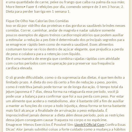
e uma quantidade de carne, peixe ou frango que caiba na palma da sua mão;
More items• Fazer 6 refeições por dia, comendo sempre de 3 em 3 horas; 2.
Dieta para perder barriga em 1 semana 1.
Fique De Olho Nas Calorias Dos Comidas
Isso se dá por vidrilho das proteínas e das gorduras saudáveis brindes nesses
comidas. Correr, caminhar, andar de magrela e nadar salubre somente
poucos exemplos de alguns treinos cardiorrespiratórios que podem auxiliar
a estimular a redução a pes Este é determinado dos principais segredos para
se emagrecer rápido bem como de maneira saudável. Esses alimentos
costumam tornar-se ricos dentro de açúcar elegante, que prejudica a perda
de peso e colabora para a retenção com líquido.
Ele é uma maneira de energia que combina rajadas rápidas com atividade
com curtos períodos com recuperação para preservar sua frequência
cardíaca elevada.
O sô grande dificuldade, como o da supremacia das dietas, é que tem êxito a
limitado prazo. A dieta do ovo dá certo a fim de redução a peso, porém,
como é restritiva jamais pode tornar-se de longa duração. O tempo total da
jejum japonesa é 7 dias, dessa forma na retaguarda esse período, você já
pode usar a balança para confirmar que foi a sua perda com peso. Por estar
um alimente que acelera o metabolismo, alor é bastante útil a fim de auxiliar
a manter as funções do corpo a todo injustiça, dessa forma se torna bastante
mais fácil alcançar a finalidade de arruinação a peso estipulada. É
imprescindível jamais demorar a dieta além desse período, pois as restrições
dessa jejum conseguem causar fraqueza no corpo e no espécime.
Emagrecer Menos Exercícios É Possível Sim:
Lipotril Oficial Com
Confira Essas
Dicas! Alor jamais substitui coisas a forte cuidado como a mudança a hábitos