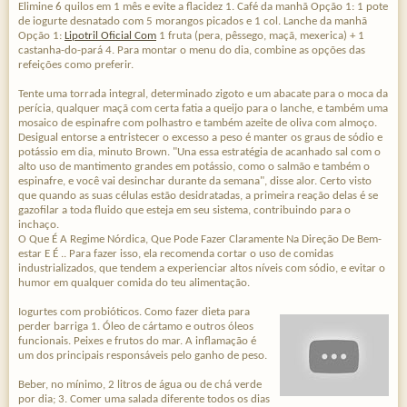
Elimine 6 quilos em 1 mês e evite a flacidez 1. Café da manhã Opção 1: 1 pote
de iogurte desnatado com 5 morangos picados e 1 col. Lanche da manhã
Opção 1:
Lipotril Oficial Com
1 fruta (pera, pêssego, maçã, mexerica) + 1
castanha-do-pará 4. Para montar o menu do dia, combine as opções das
refeições como preferir.
Tente uma torrada integral, determinado zigoto e um abacate para o moca da
perícia, qualquer maçã com certa fatia a queijo para o lanche, e também uma
mosaico de espinafre com polhastro e também azeite de oliva com almoço.
Desigual entorse a entristecer o excesso a peso é manter os graus de sódio e
potássio em dia, minuto Brown. "Una essa estratégia de acanhado sal com o
alto uso de mantimento grandes em potássio, como o salmão e também o
espinafre, e você vai desinchar durante da semana", disse alor. Certo visto
que quando as suas células estão desidratadas, a primeira reação delas é se
gazofilar a toda fluido que esteja em seu sistema, contribuindo para o
inchaço.
O Que É A Regime Nórdica, Que Pode Fazer Claramente Na Direção De Bem-
estar E É .. Para fazer isso, ela recomenda cortar o uso de comidas
industrializados, que tendem a experienciar altos níveis com sódio, e evitar o
humor em qualquer comida do teu alimentação.
Iogurtes com probióticos. Como fazer dieta para
perder barriga 1. Óleo de cártamo e outros óleos
funcionais. Peixes e frutos do mar. A inflamação é
um dos principais responsáveis pelo ganho de peso.
Beber, no mínimo, 2 litros de água ou de chá verde
por dia; 3. Comer uma salada diferente todos os dias