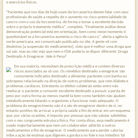
e exercícios físicos.
"Pacientes que nos dias de hoje usam da lorcasserina devem falar com seus
profissionais de saúde a respeito de o aumento no risco potencialidade de
cancro com o uso da lorcasserina, de forma a tomar a excelente decisão
sobre o próprio tratamento médico", completa. "Finalmente análise desse
demonstração potencial está em orientação, bem como nesse momento é
questionável se a lorcasserina aumenta o risco de cancro", alerta a agência
norte-americana, em comunicado publicado no site. A gente vê com
desânimo [a suspensão do medicamento], visto que é melhor uma droga que
vai sair, mas eu não vejo que nem o FDA poderia se dispor diferente. Droga
Destinado A Emagrecer: Vale A Pena?
Em sua maioria, necessitam de prescrição médica e contem diversos
riscos associados ao sô uso. Os remédios destinado a emagrecer são
comumente indicados destinado a alimentar pacientes com banha ou
sobrepeso relacionado na direção de outros problemas, que nem diabete e
problemas cardíacos. Entretanto os efeitos colaterais estão entre não
reeducar o paciente a consumir excelente destinado a possuir a perda de
peso por outra forma ao menos mantê-la bem como também não ajudam
metabolicamente falando o organismo a funcionar mais adequado. O
problema do emagrecimento não é o ato de emagrecer dentro de si, no
entanto positivo de arriscar a própria saúde a fim de entrar em um esquema
que, por várias ocasiões, é imposto por pessoas que não salutar satisfeitas
com o seu congruente estrutura física. Por conta disso, essa medicamento é
usado majoritariamente que nem um colaborador adstrito a outros
medicamentos a fim de emagrecer. O medicamento para perder calorias
inibe a ação de enzimas que digerem a gordura no fole e nos intestino Tal