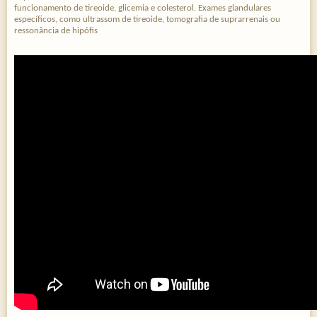
funcionamento de tireoide, glicemia e colesterol. Exames glandulares
específicos, como ultrassom de tireoide, tomografia de suprarrenais ou
ressonância de hipófis