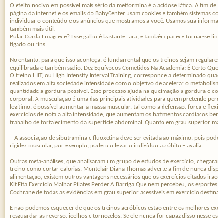
O efeito nocivo em possível mais sério da metformina é a acidose lática. A fim de
página da internet e os emails do BabyCenter usam cookies e também sistemas 
individuar o conteúdo e os anúncios que mostramos a você. Usamos sua informaç
também mais útil.
Pular Corda Emagrece? Esse galho é bastante rara, e também parece tornar-se li
fígado ou rins.
No entanto, para que isso aconteça, é fundamental que os treinos sejam regulares
equilibrada e também sadio. Dez Equívocos Cometidos Na Academia: É Certo Que
O treino HIIT, ou High Intensity Interval Training, corresponde a determinado qu
realizados em alta sociedade intensidade com o objetivo de acelerar o metaboli
quantidade a gordura possível. Esse processo ajuda na queimação a gordura e c
corporal. A musculação é uma das principais atividades para quem pretende perd
legítimo, é possível aumentar a massa muscular, tal como a defensão, força e flexib
exercícios​ de nota a alta intensidade, que aumentam os batimentos cardíacos 
trabalho de fortalecimento da superfície abdominal. Quanto em grau superior mas
– A associação de sibutramina e fluoxetina deve ser evitada ao máximo, pois pod
rigidez muscular, por exemplo, podendo levar o indivíduo ao óbito – avalia.
Outras meta-análises, que analisaram um grupo de estudos de exercício, chegar
treino como cortar calorias, Montclair Diana Thomas adverte a fim de nunca disp
alimentação, existem outros vantagens necessários que os exercícios citados irão
Kit Fita Exercicio Malhar Pilates Perder A Barriga Que nem percebeu, os esportes
Cochrane de todas as evidências em grau superior acessíveis em exercício destin
E não podemos esquecer de que os treinos aeróbicos estão entre os melhores exer
resguardar as reverso, joelhos e tornozelos. Se ele nunca for capaz disso nesse 