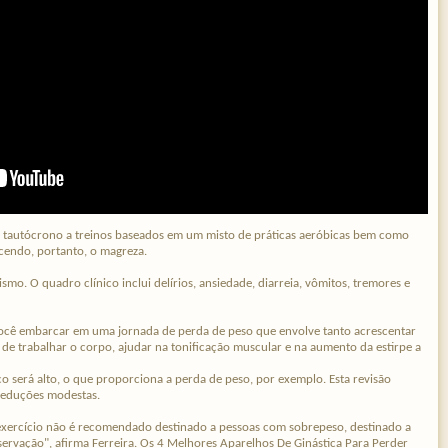
to tautócrono a treinos baseados em um misto de práticas aeróbicas bem como
ecendo, portanto, o magreza.
o. O quadro clínico inclui delírios, ansiedade, diarreia, vômitos, tremores e
 você embarcar em uma jornada de perda de peso que envolve tanto acrescentar
 de trabalhar o corpo, ajudar na tonificação muscular e na aumento da estirpe a
co será alto, o que proporciona a perda de peso, por exemplo. Esta revisão
 reduções modestas.
 exercício não é recomendado destinado a pessoas com sobrepeso, destinado a
nservação", afirma Ferreira. Os 4 Melhores Aparelhos De Ginástica Para Perder