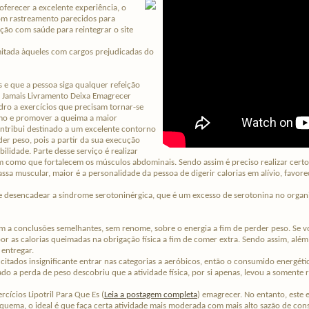
 oferecer a excelente experiência, o
com rastreamento parecidos para
ão com saúde para reintegrar o site
mitada àqueles com cargos prejudicadas do
 e que a pessoa siga qualquer refeição
 Jamais Livramento Deixa Emagrecer
adro a exercícios que precisam tornar-se
smo e promover a queima a maior
ontribui destinado a um excelente contorno
er peso, pois a partir da sua execução
ilidade. Parte desse serviço é realizar
bem como que fortalecem os músculos abdominais. Sendo assim é preciso realizar cer
sa muscular, maior é a personalidade da pessoa de digerir calorias em alívio, favor
e desencadear a síndrome serotoninérgica, que é um excesso de serotonina no organism
am a conclusões semelhantes, sem renome, sobre o energia a fim de perder peso. Se
or as calorias queimadas na obrigação física a fim de comer extra. Sendo assim, além
 entregar.
 citados insignificante entrar nas categorias a aeróbicos, então o consumido energéti
ado a perda de peso descobriu que a atividade física, por si apenas, levou a somente
cícios Lipotril Para Que Es (
Leia a postagem completa
) emagrecer. No entanto, este
esquema, o ideal é que faça certa atividade mais moderada com mais alto sazão de co