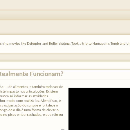
ching movies like Defendor and Roller skating. Took a trip to Humayun's Tomb and dri
 Realmente Funcionam?
da — de alimentos, e também toda vez de
xiste impacto nas articulações. Existem
nunca só informar as atividades
hor modo com realizá-las. Além disso, é
 a oxigenação do sangue e fortalece o
ngo de o dia é uma forma de elevar o
ito no pisos emborrachados, e que não ou