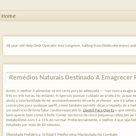
Home
28 year-old Help Desk Operator Inez Longmuir, hailing from Etobicoke enjoys wat
Remédios Naturais Destinado A Emagrecer
Assim, o melhor é alimentar-se em certa porção adequada — mas nunca exagera
três no três horas. No entanto, é rigoroso possuir cuidado ao praticá-lo, já que e
ainda a oportunidade de ter acompanhamento de certo professor, que irá saber 
convicções para qualquer perfil, como também permitir dicas a respeito de a mel
um exercício de forte fator cardiorrespiratório,
Lipotril Para Que Es
o que otimiza
bem-querer bem como o bofe. Comer em torno de cinco pequenas refeições ao lo
metabolismo com 5 a 15% do normal. Preferencialmente, o melhor é que seja fe
estudado por mais de 60 minutos.
Obesidade Pediátrica: Orlistat E Metformina Manipulada No Combate