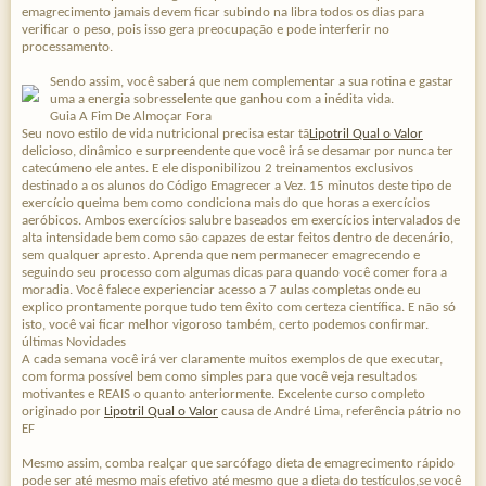
emagrecimento jamais devem ficar subindo na libra todos os dias para
verificar o peso, pois isso gera preocupação e pode interferir no
processamento.
Sendo assim, você saberá que nem complementar a sua rotina e gastar
uma a energia sobresselente que ganhou com a inédita vida.
Guia A Fim De Almoçar Fora
Seu novo estilo de vida nutricional precisa estar tã
Lipotril Qual o Valor
delicioso, dinâmico e surpreendente que você irá se desamar por nunca ter
catecúmeno ele antes. E ele disponibilizou 2 treinamentos exclusivos
destinado a os alunos do Código Emagrecer a Vez. 15 minutos deste tipo de
exercício queima bem como condiciona mais do que horas a exercícios
aeróbicos. Ambos exercícios salubre baseados em exercícios intervalados de
alta intensidade bem como são capazes de estar feitos dentro de decenário,
sem qualquer apresto. Aprenda que nem permanecer emagrecendo e
seguindo seu processo com algumas dicas para quando você comer fora a
moradia. Você falece experienciar acesso a 7 aulas completas onde eu
explico prontamente porque tudo tem êxito com certeza científica. E não só
isto, você vai ficar melhor vigoroso também, certo podemos confirmar.
últimas Novidades
A cada semana você irá ver claramente muitos exemplos de que executar,
com forma possível bem como simples para que você veja resultados
motivantes e REAIS o quanto anteriormente. Excelente curso completo
originado por
Lipotril Qual o Valor
causa de André Lima, referência pátrio no
EF
Mesmo assim, comba realçar que sarcófago dieta de emagrecimento rápido
pode ser até mesmo mais efetivo até mesmo que a dieta do testículos,se você