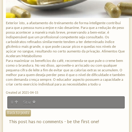
Exterior isto, a afastamento do treinamento de forma inteligente contribui
para que a pessoa nunca enjoe e não desanime. Para que a redução de peso
possa acontecer a maneira mais breve, preservando a bem-estar, é
indispensável que um profissional competente seja consultado. Os
carboidratos refinados similarmente tendem a ter determinado índice
glicêmico mais grande, o que pode causar picos e quedas nos níveis de
açúcar no sangue, resultando no certo aumento da privação. Alimentos Que
Aceleram Metabolismo
Para maximizar os benefícios do café, recomenda-se que pule o creme bem
como o brandura. No vez disso, aproveite-o arriscado ou com qualquer
pequena cifra de leite a fim de evitar que as calorias extras se acumulem. O
melhor para quem deseja perder peso é que o nível de dificuldade e também
com demanda cresça sempre. O educador aspecto possuem a capacidade a
criar certo exercício individual para as necessidades a todo u
Created at 2021-04-15
0
Star
Back to posts
This post has no comments - be the first one!