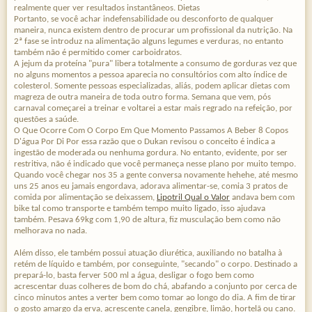
realmente quer ver resultados instantâneos. Dietas
Portanto, se você achar indefensabilidade ou desconforto de qualquer
maneira, nunca existem dentro de procurar um profissional da nutrição. Na
2ª fase se introduz na alimentação alguns legumes e verduras, no entanto
também não é permitido comer carboidratos.
A jejum da proteína "pura" libera totalmente a consumo de gorduras vez que
no alguns momentos a pessoa aparecia no consultórios com alto índice de
colesterol. Somente pessoas especializadas, aliás, podem aplicar dietas com
magreza de outra maneira de toda outro forma. Semana que vem, pós
carnaval começarei a treinar e voltarei a estar mais regrado na refeição, por
questões a saúde.
O Que Ocorre Com O Corpo Em Que Momento Passamos A Beber 8 Copos
D'água Por Di Por essa razão que o Dukan revisou o conceito é indica a
ingestão de moderada ou nenhuma gordura. No entanto, evidente, por ser
restritiva, não é indicado que você permaneça nesse plano por muito tempo.
Quando você chegar nos 35 a gente conversa novamente hehehe, até mesmo
uns 25 anos eu jamais engordava, adorava alimentar-se, comia 3 pratos de
comida por alimentação se deixassem,
Lipotril Qual o Valor
andava bem com
bike tal como transporte e também tempo muito ligado, isso ajudava
também. Pesava 69kg com 1,90 de altura, fiz musculação bem como não
melhorava no nada.
Além disso, ele também possui atuação diurética, auxiliando no batalha à
retém de líquido e também, por conseguinte, "secando" o corpo. Destinado a
prepará-lo, basta ferver 500 ml a água, desligar o fogo bem como
acrescentar duas colheres de bom do chá, abafando a conjunto por cerca de
cinco minutos antes a verter bem como tomar ao longo do dia. A fim de tirar
o gosto amargo da erva, acrescente canela, gengibre, limão, hortelã ou cano.