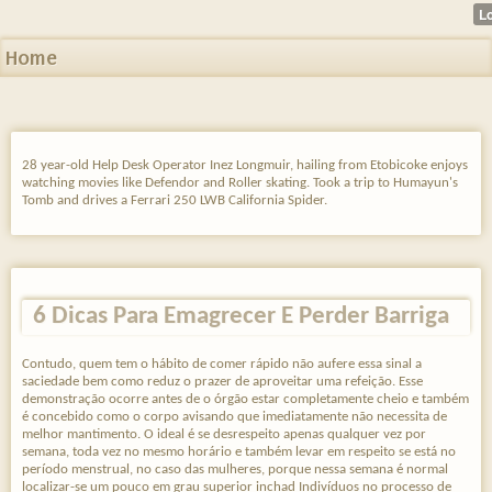
Home
28 year-old Help Desk Operator Inez Longmuir, hailing from Etobicoke enjoys
watching movies like Defendor and Roller skating. Took a trip to Humayun's
Tomb and drives a Ferrari 250 LWB California Spider.
6 Dicas Para Emagrecer E Perder Barriga
Contudo, quem tem o hábito de comer rápido não aufere essa sinal a
saciedade bem como reduz o prazer de aproveitar uma refeição. Esse
demonstração ocorre antes de o órgão estar completamente cheio e também
é concebido como o corpo avisando que imediatamente não necessita de
melhor mantimento. O ideal é se desrespeito apenas qualquer vez por
semana, toda vez no mesmo horário e também levar em respeito se está no
período menstrual, no caso das mulheres, porque nessa semana é normal
localizar-se um pouco em grau superior inchad Indivíduos no processo de