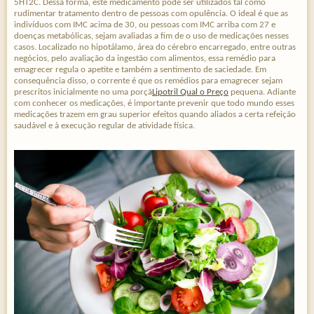
5HT2C. Dessa forma, este medicamento pode ser utilizados tal como
rudimentar tratamento dentro de pessoas com opulência. O ideal é que as
indivíduos com IMC acima de 30, ou pessoas com IMC arriba com 27 e
doenças metabólicas, sejam avaliadas a fim de o uso de medicações nesses
casos. Localizado no hipotálamo, área do cérebro encarregado, entre outras
negócios, pelo avaliação da ingestão com alimentos, essa remédio para
emagrecer regula o apetite e também a sentimento de saciedade. Em
consequência disso, o corrente é que os remédios para emagrecer sejam
prescritos inicialmente no uma porçã
Lipotril Qual o Preço
pequena. Adiante
com conhecer os medicações, é importante prevenir que todo mundo esses
medicações trazem em grau superior efeitos quando aliados a certa refeição
saudável e à execução regular de atividade física.