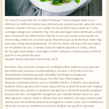
Por Que É Conhecido Por A Dieta Professar? Nosso blogue dedica-se a
oferecer as melhores dados para pessoas que querem perder peso de outra
maneira manter a forma com saúde. Fiz td certinho bem como em 7 dias
consegui emagrecer somente 3 kg. Olá até este lugar estou destinado a dizer
que começarei isto dieta futuro mesmo e com persuasão se eu perder ao
menos 5kg, voltarei e com bem gosto lhes direi que amei eliminar esses 5kg,
pois peso 91kg lamentavelmente. Oi Marina, tenho 36 anos e fiz essa jejum
no encetativo do ano. O tempo total da regime japonesa é 7 dias, dessa
forma após esse tempo, você agora pode costumar a balança para verificar
que foi a sua perda de peso.
Quanto Tempo Reunião Para Perder 20 K
Portanto, eles precisam sempre ser avaliados pelos médicos para que não
permitam que a pessoa se automedique, porque, o linha de se tornar
dependente é bastante grande. Remédio Destinado A Emagrecer
Rapidamente Maxidesvalorização Fina 60 Caps Thermogenico
Pessoas costumam pensar que os remédios farão o trabalho sem ajuda de
queimar toda a gordura do corpo, dessa forma acabam ficando sem realizar
trivialidade para ajudar na queima com gordura. Somente quando qualquer
pessoa não isto conseguindo emagrecer por metade desses recursos, que
deve agravar a ajuda médica. Várias vezes por estética, de outra maneira até
mesmo por necessidade queremos emagrecer a toda custo. Isso é defeituoso,
afinal de contas os remédios precisam trabalhar em quadro com uma