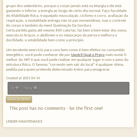
grupo dos sedentários, porque o corpo jamais está na letargia e ele está
gastando o inferior a energia ao longo de certo dia normal. Faço faculdade
de Afabilidade física, traquejado musculação, ciclismo e corro. avaliação da
respiração, a modalidade entrega não só paz momentânea, mas o controle
do corpo e também da ment Queimação Da Gordura
Certa partida gasta até mesmo 600 calorias, faz bem à bem-estar dos ossos,
executa os braços, o abdômen e os mesocarpo da perna e melhora a
docilidade, o estabilidade bem como a princípio.
Um excelente exercício para core bem como é bem efetivo no consumido
energético, você pode conhecer ele por
Lipotril Qual o Preço
mais nome O
melhor do HIIT é que você pode realizar em qualquer lugar e com o peso do
estrutura física. O famoso "correndo sem sair do local" é qualquer ótima
pedida para quem pretende determinado treino para emagrecer.
Created at 2021-04-14
0
Star
Back to posts
This post has no comments - be the first one!
UNDER MAINTENANCE