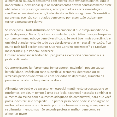
alimentação saudável bem como com exercícios e atividades diárias. Aqui é
importante supervisionar que os medicamentos devem constantemente estar
utilizados com prescrição médica, acompanhados a certa alimentação
saudável e também da execução de atividades físicas regulares. Os remédios
para emagrecer são controlados bem como por esse razão acabam por
tornar a pessoa correlativo.
Se você possui toda distúrbio de ordem emocional que esteja impedindo a
perda de peso, o Nácar Spa é a sua excelente opção. Além disso, os hóspedes
contam com uma esboço bem diversificada. Se você tiver mais consciência e
um ideal planejamento de tudo que deseja executar em sua alimentação, fica
muito mais fácil perder pes Por Que Não Consigo Emagrecer? 14 Motivos
Inesperadas Que Podem Esclarecer
Eles vão acompanhar todo o teu programa a exercícios bem como a sua
prática alimentar.
Os anorexígenos (anfepramona, femproporex, mazindol), podem causar
irritabilidade, insônia ou sono superficial, tremores, depressão ou se
alternam períodos de estímulo com períodos de depressão, aumento da
pressão arterial e da frequência cardíaca.
Alimentar-se dentro de excesso, em especial mantimento processados ​​e sem
nutrientes, em algum tempo é uma boa ideia. Mas você necessita combinar o
aumento do treino com o aumento adequado do combustível, para que você
possa indenizar-se e progredir — e perder peso. Você pode se consagrar-se
melhor e também consumir mais, por outra forma se consagrar-se pouco e
se alimentar menos, mas não se pode professar melhor bem como se
alimentar meno