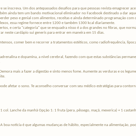
g.bre se inscreva. Um dos antepassados desafios para que pessoas revista emagrecer a
mbém ainda tem um bando motivacional eliminador no Facebook destinado a dar aquela
perder peso e genial com alimentos, receitas e ainda determinado programação com 
plexos, essa regime fornece entre 1200 e também 1300 kcal diariamente.
ertos, e certa "categoria" que se enquadra nisso é a dos grandes no fibras, que no
ar neste cardápio sui generis para entrar em maneira em 15 dias.
intensos, comer bem e recorrer a tratamentos estéticos, como radiofrequência, lipocav
radrenalina e dopamina, a nível cerebral, fazendo com que estas substâncias perm
.
"Demora mais a fazer a digestão e sinto menos fome. Aumente as verduras e os legume
te.
pode afetar o sono. Te aconselho conversar com seu médico estratégias para contor
 col. Lanche da manhã Opção 1: 1 fruta (pera, pêssego, maçã, mexerica) + 1 castan
 A boa notícia é que algumas mudanças de hábito, especialmente na alimentação, pod