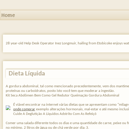
Home
28 year-old Help Desk Operator Inez Longmuir, hailing from Etobicoke enjoys wat
Dieta Líquida
A gordura abdominal, tal como mencionado precedentemente, vem dos mantiment
proteínas ou carboidratos, posto isto você tem que moderar a ingestão.
Kit Seca Abdômen Bem Como Gel Redutor Queimação Gordura Abdominal
É viável encontrar na internet várias dietas que se apresentam como "milagr
onde comprar
exemplo alterações hormonais, mal-estar e até mesmo inclus
Cuide A Deglutição A Líquidos Adstrito Com As Refeiçõ
Comer uma salada diferente todos os dias e uma quantidade de carne, peixe ou f
no mínimo, 2 litros de água ou de chá verde por dia; 3.