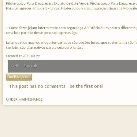
Fitoterápico Para Emagrecer: Extrato de Café Verde. Fitoterápico Para Emagrecer
Para Emagrecer: Chá de 37 Ervas. Fitoterápico Para Emagrecer: Guaraná More it
+ Como fazer jejum intermitente com segurança A história é um pouco diferente 
uma boa parcela desse peso seja apenas águ
Leite, queijos magros e iogurtes variados são opções leves, que sustentam e são f
também são alternativas para a ceia ou o jantar.
Created at 2021-03-29
0
Star
Back to posts
This post has no comments - be the first one!
UNDER MAINTENANCE