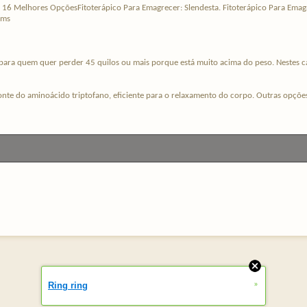
: 16 Melhores OpçõesFitoterápico Para Emagrecer: Slendesta. Fitoterápico Para Emagr
ems
para quem quer perder 45 quilos ou mais porque está muito acima do peso. Nestes ca
onte do aminoácido triptofano, eficiente para o relaxamento do corpo. Outras opções p
»
Ring ring